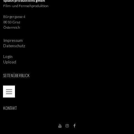
splash productions gmbh
Film- und Fernsehproduktion
Bürgergasse 4
8010 Graz
Österreich
Impressum
Datenschutz
Login
Upload
SEITENÜBERBLICK
KONTAKT


