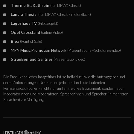
Therme St. Kathrein
(für DMAX Check)
Lancia Thesis
(für DMAX Check / motorBlock)
Lagerhaus TV
(Pilotprojekt)
O
pel Crossland
(online Video)
Bipa
(Point of Sale)
MPN Music Promotion Network
(Präsentations-/Schulungsvideo)
Straußenland Gärtner
(Präsentationvideo)
Die Produktion jedes Imagefilms ist so individuell wie die Auftraggeber und
deren Anforderungen. Uns stehen jedoch - durch die laufenden
Fernsehproduktionen - nicht nur umfangreiches Equipment, sondern auch
Moderatorinnen und Moderatoren, Sprecherinnen und Sprecher (in mehreren
Sprachen) zur Verfügung.
LEISTUNGEN (Überblick)